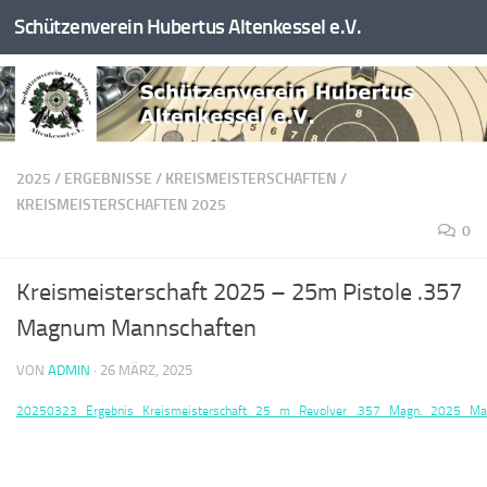
Schützenverein Hubertus Altenkessel e.V.
Zum Inhalt springen
2025
/
ERGEBNISSE
/
KREISMEISTERSCHAFTEN
/
KREISMEISTERSCHAFTEN 2025
0
Kreismeisterschaft 2025 – 25m Pistole .357
Magnum Mannschaften
VON
ADMIN
·
26 MÄRZ, 2025
20250323_Ergebnis_Kreismeisterschaft_25_m_Revolver_.357_Magn._2025_Man